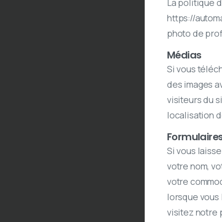
La politique d
https://autom
photo de prof
Médias
Si vous téléc
des images av
visiteurs du 
localisation 
Formulaire
Si vous laiss
votre nom, vo
votre commodi
lorsque vous 
visitez notre