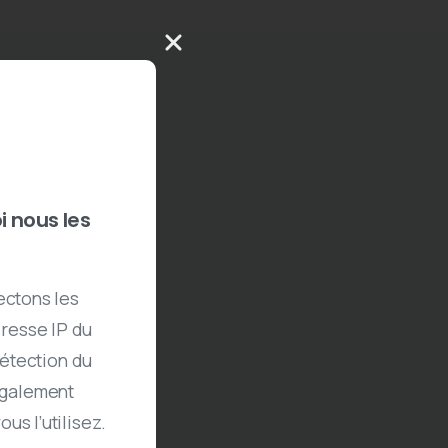
i nous les
ectons les
dresse IP du
détection du
également
us l’utilisez.