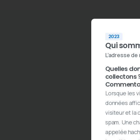
2023
Qui somm
L’adresse de 
Quelles don
collectons 
Commenta
Lorsque les v
données affic
visiteur et la
spam. Une ch
appelée hachag