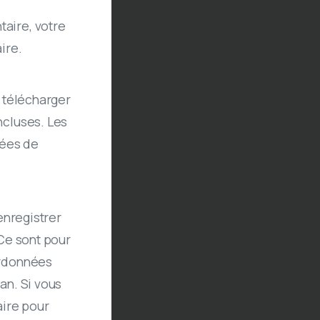
aire, votre
ire.
e télécharger
ncluses. Les
nées de
enregistrer
 Ce sont pour
ordonnées
an. Si vous
aire pour