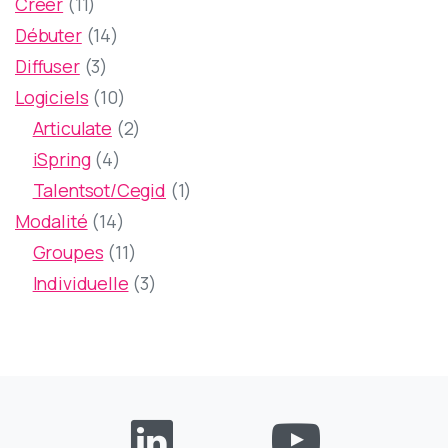
11
Créer
11
produits
14
Débuter
14
3
produits
Diffuser
3
produits
10
Logiciels
10
produits
2
Articulate
2
4
produits
iSpring
4
produits
1
Talentsot/Cegid
1
14
produit
Modalité
14
produits
11
Groupes
11
produits
3
Individuelle
3
produits