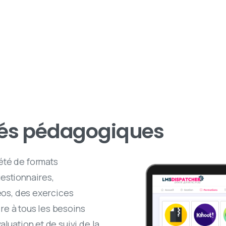
tés pédagogiques
été de formats
estionnaires,
déos, des exercices
re à tous les besoins
aluation et de suivi de la