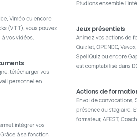
Etudions ensemble l’inté
ube, Viméo ou encore
acks (VTT), vous pouvez
Jeux présentiels
) à vos vidéos.
Animez vos actions de f
Quizlet, OPENDO, Vevox,
SpellQuiz ou encore Ga
ocuments
est comptabilisé dans 
gne, télécharger vos
vail personnel en
Actions de formation
Envoi de convocations, S
présence du stagiaire, E
formateur, AFEST, Coachi
rmet intégrer vos
 Grâce à sa fonction