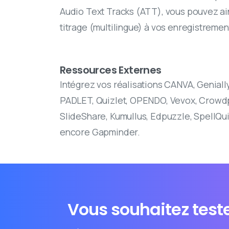
Audio Text Tracks (ATT), vous pouvez ain
titrage (multilingue) à vos enregistreme
Ressources Externes
Intégrez vos réalisations CANVA, Genially
PADLET, Quizlet, OPENDO, Vevox, Crowdp
SlideShare, Kumullus, Edpuzzle, SpellQu
encore Gapminder.
Vous souhaitez teste