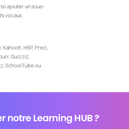
si ajouter un sous-
nts vocaux.
, Kahoot!, H5P, Prezi,
urr, Quizziz,
iz, SchoolTube ou
r notre Learning HUB ?