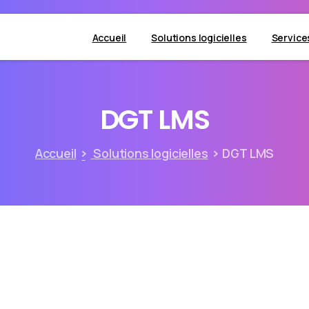
Accueil
Solutions logicielles
Service
DGT
LMS
Accueil
Solutions logicielles
DGT LMS