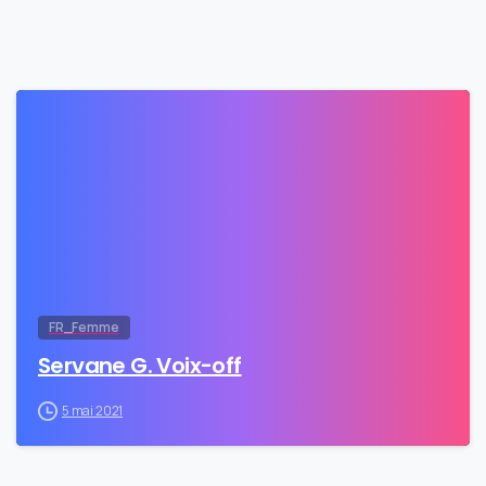
0
FR_Femme
Servane G. Voix-off
5 mai 2021