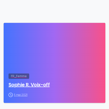
0
FR_Femme
Sophie R. Voix-off
5 mai 2021