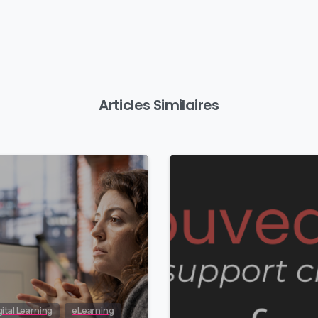
Articles Similaires
0
gital Learning
eLearning