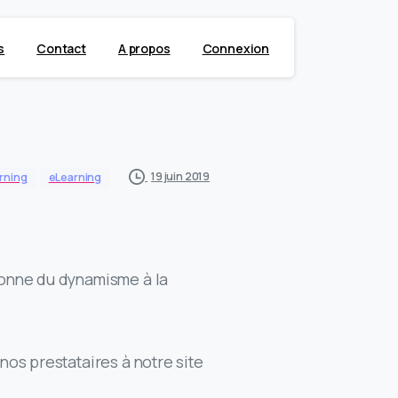
s
Contact
A propos
Connexion
19 juin 2019
arning
eLearning
onne du dynamisme à la
nos prestataires à notre site