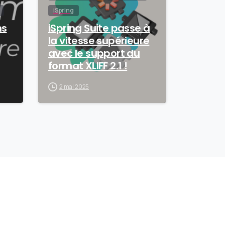
iSpring
ns
iSpring Suite passe à
la vitesse supérieure
avec le support du
format XLIFF 2.1 !
2 mai 2025