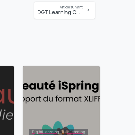
Article suivant
DGT Learning Content Dispatcher : Comment ça marche ?
0
0
Digital Learning
eLearning