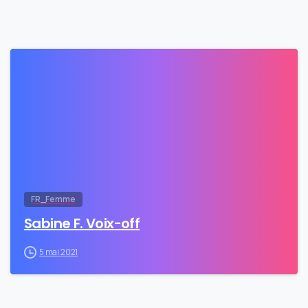
0
FR_Femme
Sabine F. Voix-off
5 mai 2021