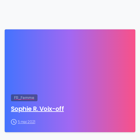
0
FR_Femme
Sophie R. Voix-off
5 mai 2021