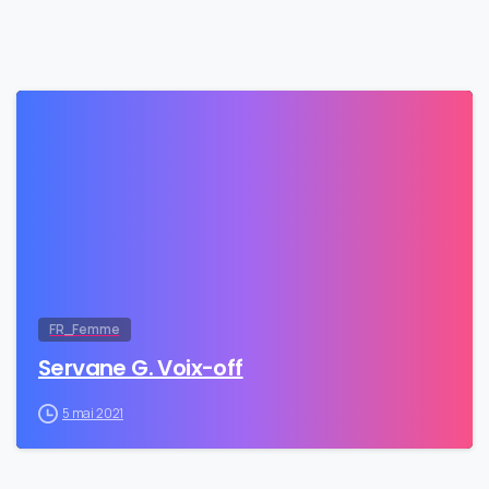
0
FR_Femme
Servane G. Voix-off
5 mai 2021