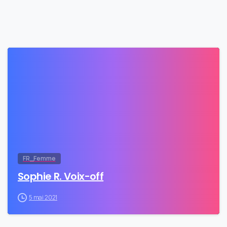
0
FR_Femme
Sophie R. Voix-off
5 mai 2021