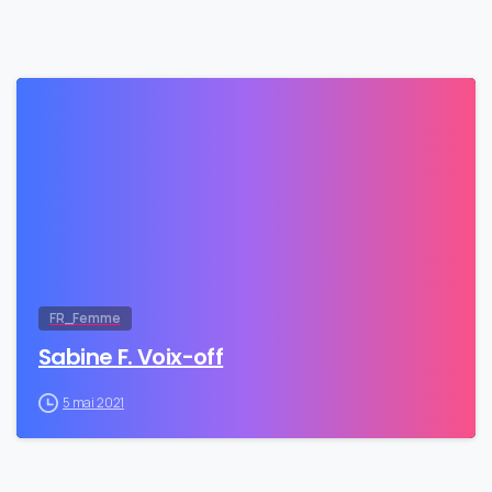
0
FR_Femme
Sabine F. Voix-off
5 mai 2021