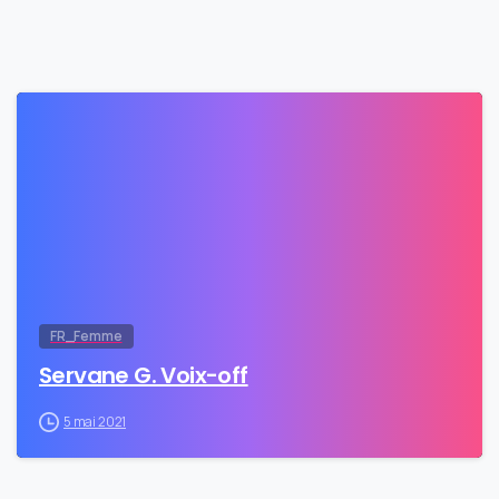
0
FR_Femme
Servane G. Voix-off
5 mai 2021