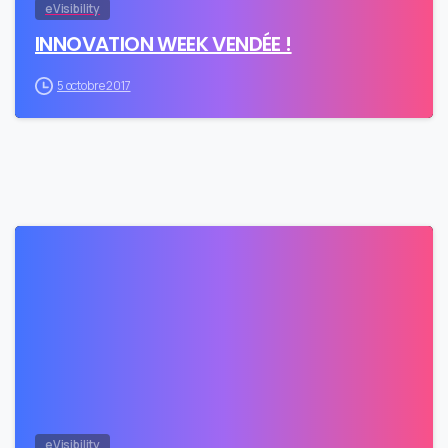
eVisibility
INNOVATION WEEK VENDÉE !
5 octobre 2017
0
eVisibility