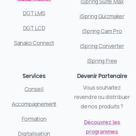
iSpring Suite Max
DGT LMS
iSpring Quizmaker
DGT LCD
iSpring Cam Pro
Sanako Connect
iSpring Converter
iSpring Free
Services
Devenir Partenaire
Vous souhaitez
Conseil
revendre ou distribuer
Accompagnement
de nos produits ?
Formation
Découvrez les
programmes
Digitalisation