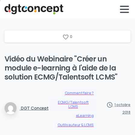
0
Vidéo du Webinaire "Créer un
module e-learning à l'aide de la
solution ECMG/Talentsoft LCMS"
Comment faire ?
ECMG/Talentsoft
1 octobre
LCMS
DGT Concept
2018
eLearning
Outils auteur & LCMS