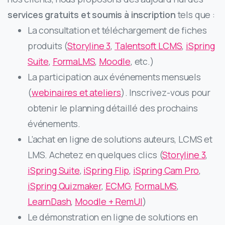
services gratuits et soumis à inscription
tels que :
La consultation et téléchargement de fiches
produits (
Storyline 3
,
Talentsoft LCMS
,
iSpring
Suite
,
FormaLMS
,
Moodle
, etc.)
La participation aux événements mensuels
(
webinaires et ateliers
). Inscrivez-vous pour
obtenir le planning détaillé des prochains
événements.
L’achat en ligne de solutions auteurs, LCMS et
LMS. Achetez en quelques clics (
Storyline 3
,
iSpring Suite
,
iSpring Flip
,
iSpring Cam Pro
,
iSpring Quizmaker
,
ECMG
,
FormaLMS
,
LearnDash
,
Moodle + RemUI
)
Le démonstration en ligne de solutions en