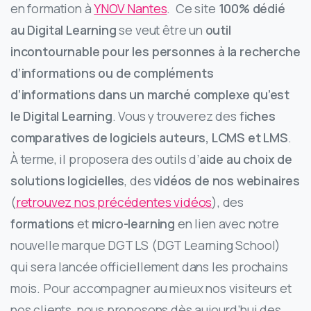
en formation à
YNOV Nantes
. Ce site
100% dédié
au Digital Learning
se veut être un
outil
incontournable pour les personnes à la recherche
d’informations ou de compléments
d’informations dans un marché complexe qu’est
le Digital Learning
. Vous y trouverez des
fiches
comparatives de logiciels auteurs, LCMS et LMS
.
À terme, il proposera des outils d’
aide au choix de
solutions logicielles
, des
vidéos de nos webinaires
(
retrouvez nos précédentes vidéos
), des
formations
et
micro-learning
en lien avec notre
nouvelle marque DGT LS (DGT Learning School)
qui sera lancée officiellement dans les prochains
mois. Pour accompagner au mieux nos visiteurs et
nos clients, nous proposons dès aujourd’hui des