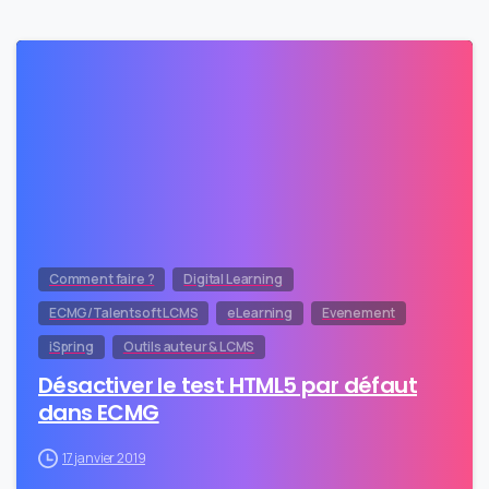
0
Comment faire ?
Digital Learning
ECMG/Talentsoft LCMS
eLearning
Evenement
iSpring
Outils auteur & LCMS
Désactiver le test HTML5 par défaut
dans ECMG
17 janvier 2019