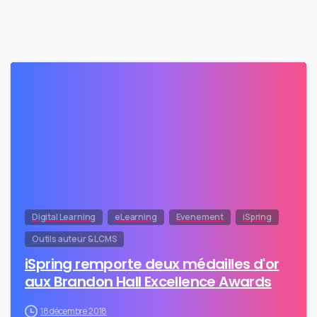
0
Digital Learning
eLearning
Evenement
iSpring
Outils auteur & LCMS
iSpring remporte deux médailles d'or
aux Brandon Hall Excellence Awards
18 décembre 2018