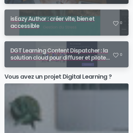
learning de bout en bout
isEazy Author : créer vite, bien et
0
accessible
DGT Learning Content Dispatcher : la
0
solution cloud pour diffuser et piloter
vos contenus SCORM auprès de vos
partenaires
Vous avez un projet Digital Learning ?