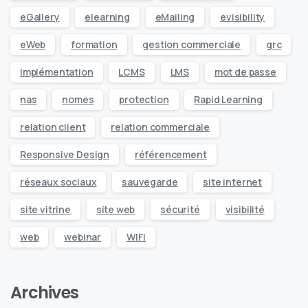
eGallery
elearning
eMailing
evisibility
eWeb
formation
gestion commerciale
grc
Implémentation
LCMS
LMS
mot de passe
nas
nomes
protection
Rapid Learning
relation client
relation commerciale
Responsive Design
référencement
réseaux sociaux
sauvegarde
site internet
site vitrine
site web
sécurité
visibilité
web
webinar
WIFI
Archives