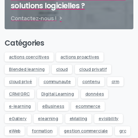
solutions logicielles ?
Contactez-nous !
Catégories
actions coercitives
actions proactives
Blended learning
cloud
cloud privatif
cloud privé
communaute
contenu
crm
CRM/GRC
Digital Learning
données
e-learning
eBusiness
ecommerce
eGallery
elearning
eMailing
evisibility
eWeb
formation
gestion commerciale
grc