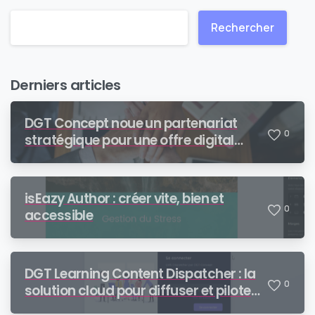
Rechercher
Derniers articles
DGT Concept noue un partenariat
0
stratégique pour une offre digital
learning de bout en bout
isEazy Author : créer vite, bien et
0
accessible
DGT Learning Content Dispatcher : la
0
solution cloud pour diffuser et piloter
vos contenus SCORM auprès de vos