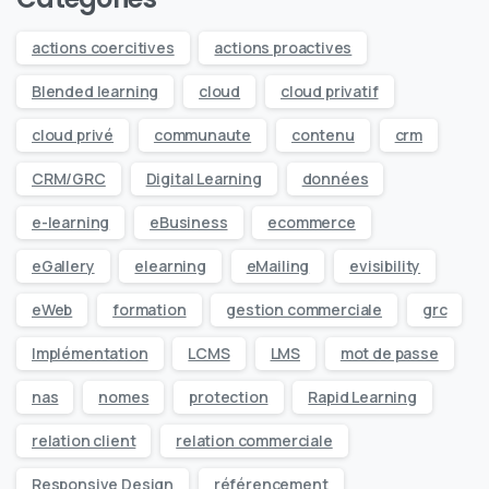
actions coercitives
actions proactives
Blended learning
cloud
cloud privatif
cloud privé
communaute
contenu
crm
CRM/GRC
Digital Learning
données
e-learning
eBusiness
ecommerce
eGallery
elearning
eMailing
evisibility
eWeb
formation
gestion commerciale
grc
Implémentation
LCMS
LMS
mot de passe
nas
nomes
protection
Rapid Learning
relation client
relation commerciale
Responsive Design
référencement