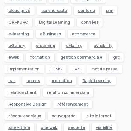
cloud privé
communaute
contenu
crm
CRM/GRC
Digital Learning
données
e-learning
eBusiness
ecommerce
eGallery
elearning
eMailing
evisibility
eWeb
formation
gestion commerciale
grc
Implémentation
LCMS
LMS
mot de passe
nas
nomes
protection
Rapid Learning
relation client
relation commerciale
Responsive Design
référencement
réseaux sociaux
sauvegarde
site internet
site vitrine
site web
sécurité
visibilité