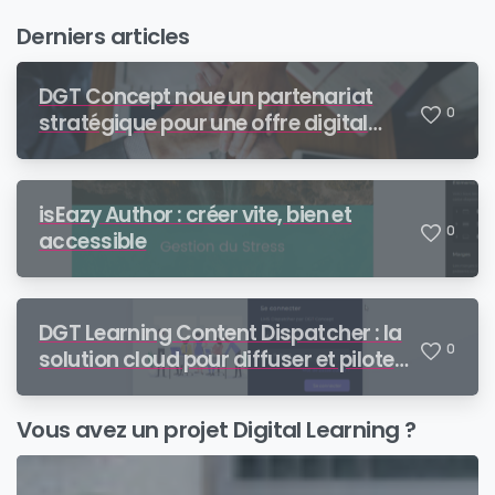
Derniers articles
DGT Concept noue un partenariat
0
stratégique pour une offre digital
learning de bout en bout
isEazy Author : créer vite, bien et
0
accessible
DGT Learning Content Dispatcher : la
0
solution cloud pour diffuser et piloter
vos contenus SCORM auprès de vos
partenaires
Vous avez un projet Digital Learning ?