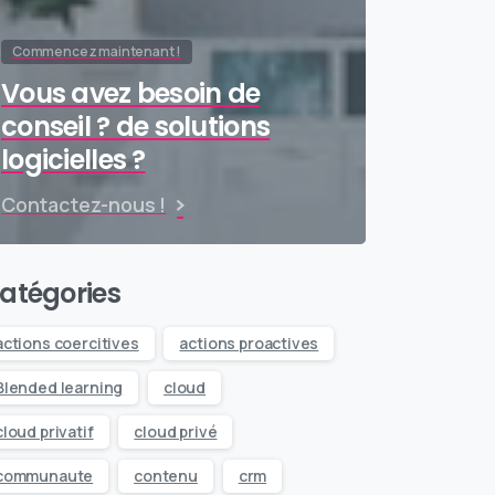
Commencez maintenant !
Vous avez besoin de
conseil ? de solutions
logicielles ?
Contactez-nous !
atégories
actions coercitives
actions proactives
Blended learning
cloud
cloud privatif
cloud privé
communaute
contenu
crm