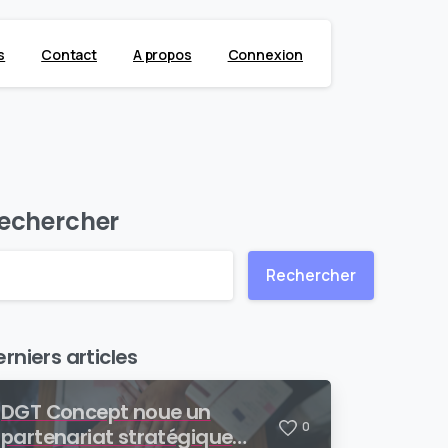
s
Contact
A propos
Connexion
echercher
Rechercher
rniers articles
DGT Concept noue un
0
partenariat stratégique