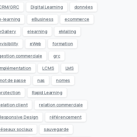
CRM/GRC
Digital Learning
données
e-learning
eBusiness
ecommerce
eGallery
elearning
eMailing
evisibility
eWeb
formation
gestion commerciale
grc
Implémentation
LCMS
LMS
mot de passe
nas
nomes
protection
Rapid Learning
relation client
relation commerciale
Responsive Design
référencement
réseaux sociaux
sauvegarde