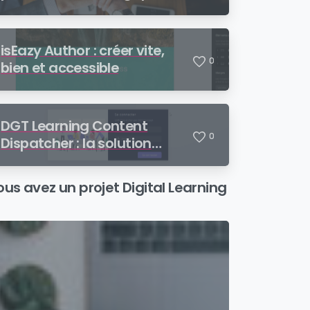
pour une offre digital
learning de bout en bout
isEazy Author : créer vite,
0
bien et accessible
DGT Learning Content
0
Dispatcher : la solution
cloud pour diffuser et
piloter vos contenus SCORM
ous avez un projet Digital Learning
auprès de vos partenaires