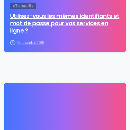
eTranquility
Utilisez-vous les mêmes identifiants et
mot de passe pour vos services en
ligne ?
14 novembre 2016
0