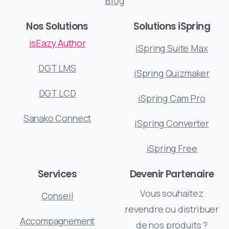
Blog
Nos Solutions
Solutions iSpring
isEazy Author
iSpring Suite Max
DGT LMS
iSpring Quizmaker
DGT LCD
iSpring Cam Pro
Sanako Connect
iSpring Converter
iSpring Free
Services
Devenir Partenaire
Vous souhaitez
Conseil
revendre ou distribuer
Accompagnement
de nos produits ?