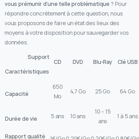
vous prémunir d’une telle problématique
? Pour
répondre concrètement à cette question, nous
vous proposons de faire un état des lieux des
moyens à votre disposition pour sauvegarder vos
données.
Support
CD
DVD
Blu-Ray
Clé USB
Caractéristiques
650
4,7 Go
25 Go
64 Go
Capacité
Mo
10 – 15
5 ans
10 ans
1 à 5 ans
Durée de vie
ans
Rapport qualité
1€/Go
0.20€/Go
0.20€/Go
0.80€/G