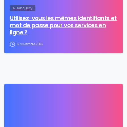
eTranquility
Utilisez-vous les mêmes identifiants et
mot de passe pour vos services en
ligne ?
14 novembre 2016
0