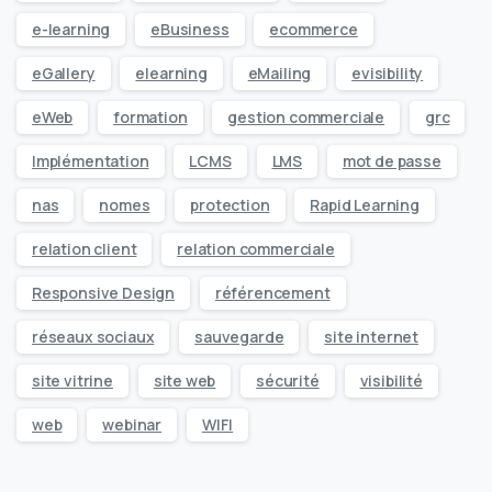
e-learning
eBusiness
ecommerce
eGallery
elearning
eMailing
evisibility
eWeb
formation
gestion commerciale
grc
Implémentation
LCMS
LMS
mot de passe
nas
nomes
protection
Rapid Learning
relation client
relation commerciale
Responsive Design
référencement
réseaux sociaux
sauvegarde
site internet
site vitrine
site web
sécurité
visibilité
web
webinar
WIFI