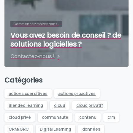
Commencez maintenant !
Vous avez besoin de conseil ? de
solutions logicielles ?
Contactez-nous !
Catégories
actions coercitives
actions proactives
Blended learning
cloud
cloud privatif
cloud privé
communaute
contenu
crm
CRM/GRC
Digital Learning
données