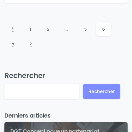
1
2
…
5
6
7
Rechercher
Rechercher
Derniers articles
DGT Concept noue un partenariat